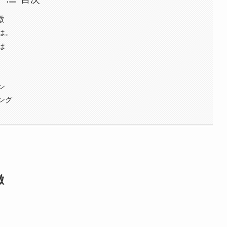
徴
は。
は
ン
ング
徴