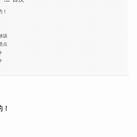
的！
験談
意点
ト
ト
的！