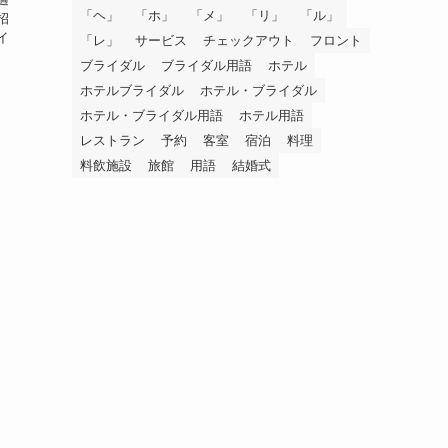
「ヘ」
「ホ」
「メ」
「リ」
「ル」
招
イ
「レ」
サービス
チェックアウト
フロント
ブライダル
ブライダル用語
ホテル
ホテルブライダル
ホテル・ブライダル
ホテル・ブライダル用語
ホテル用語
レストラン
予約
客室
宿泊
料理
料飲施設
旅館
用語
結婚式