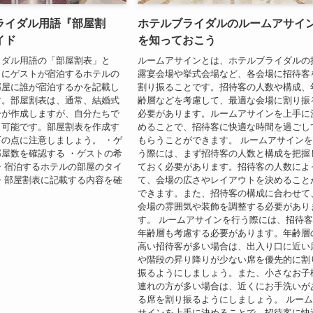
ライダル用語『部屋割
ホテルブライダルのルームアサイ
イド
を知っておこう
イダル用語の「部屋割表」と
ルームアサインとは、ホテルブライダルの
日にゲストが宿泊するホテルの
露宴会場や挙式会場など、各会場に招待客
部屋に誰が宿泊するかを記載し
割り振ることです。招待客の人数や構成、
す。部屋割表は、通常、結婚式
齢層などを考慮して、最適な会場に割り振
ーが作成しますが、自分たちで
必要があります。ルームアサインを上手に
も可能です。部屋割表を作成す
めることで、招待客に快適な時間を過ごし
の点に注意しましょう。 ・ゲ
もらうことができます。 ルームアサイン
屋数を確認する ・ゲストの希
う際には、まず招待客の人数と構成を把握
・宿泊するホテルの部屋のタイ
ておく必要があります。招待客の人数によ
・部屋割表に記載する内容を確
て、会場の広さやレイアウトを決めること
できます。また、招待客の構成に合わせて
会場の雰囲気や装飾を調整する必要があり
す。 ルームアサインを行う際には、招待
年齢層も考慮する必要があります。年齢層
高い招待客が多い場合は、出入り口に近い
や階段の昇り降りが少ない席を優先的に割
振るようにしましょう。また、小さなお子
連れの方が多い場合は、近くにお手洗いが
る席を割り振るようにしましょう。 ルー
サインを上手に決めることで、招待客に快