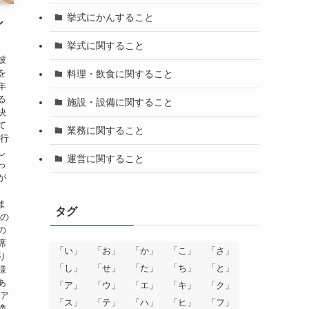
挙式にかんすること
ン
挙式に関すること
披
を
料理・飲食に関すること
年
る
施設・設備に関すること
決
て
業務に関すること
を行
し
運営に関すること
っ
が
、
ま
タグ
客の
の
席
「い」
「お」
「か」
「こ」
「さ」
り
「し」
「せ」
「た」
「ち」
「と」
様
あ
「ア」
「ウ」
「エ」
「キ」
「ク」
ムア
「ス」
「テ」
「ハ」
「ヒ」
「フ」
適