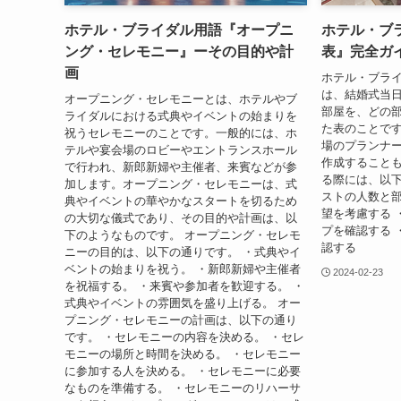
ホテル・ブライダル用語『オープニ
ホテル・ブ
ング・セレモニー』ーその目的や計
表』完全ガ
画
ホテル・ブラ
は、結婚式当
オープニング・セレモニーとは、ホテルやブ
部屋を、どの
ライダルにおける式典やイベントの始まりを
た表のことで
祝うセレモニーのことです。一般的には、ホ
場のプランナ
テルや宴会場のロビーやエントランスホール
作成すること
で行われ、新郎新婦や主催者、来賓などが参
る際には、以下
加します。オープニング・セレモニーは、式
ストの人数と部
典やイベントの華やかなスタートを切るため
望を考慮する 
の大切な儀式であり、その目的や計画は、以
プを確認する 
下のようなものです。 オープニング・セレモ
認する
ニーの目的は、以下の通りです。 ・式典やイ
ベントの始まりを祝う。 ・新郎新婦や主催者
2024-02-23
を祝福する。 ・来賓や参加者を歓迎する。 ・
式典やイベントの雰囲気を盛り上げる。 オー
プニング・セレモニーの計画は、以下の通り
です。 ・セレモニーの内容を決める。 ・セレ
モニーの場所と時間を決める。 ・セレモニー
に参加する人を決める。 ・セレモニーに必要
なものを準備する。 ・セレモニーのリハーサ