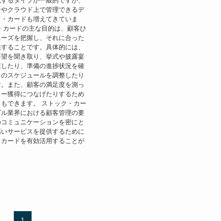
載するタイプが一般的ですが、
ンやクラウド上で管理できるデ
ク・カードも増えてきていま
・カードの主な目的は、顧客ひ
ニーズを把握し、それに合った
供することです。具体的には、
要望を聞き取り、挙式や披露宴
案したり、準備の進捗状況を確
日のスケジュールを調整したり
す。また、顧客の満足度を測っ
ター獲得につなげたりするため
もできます。 ストック・カー
ダル業界における顧客管理の要
のコミュニケーションを密にと
高いサービスを提供するために
・カードを有効活用することが
1