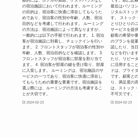
般的には、ホテルや旅館、ゲストハウスなど
です。紙に記
の宿泊施設において行われます。ルーミング
最近はパソコ
の目的は、宿泊客に快適に滞在してもらうた
ジタルストッ
めであり、宿泊客の性別や年齢、人数、宿泊
す。 ストック
目的などを考慮して行われます。 ルーミング
とりひとりの
の方法は、宿泊施設によって異なりますが、
サービスを提
一般的には以下の手順で行われます。 1. 宿泊
顧客の希望や
客が宿泊施設に到着し、チェックインを行い
のプランを提
ます。 2. フロントスタッフが宿泊客の性別や
認したり、当
年齢、人数、宿泊目的などを確認します。 3.
などを行いま
フロントスタッフが宿泊客に部屋を割り当て
たり、リピー
ます。 4. 宿泊客が部屋の鍵を受け取り、部屋
に活用すること
に入室します。 ルーミングは、宿泊施設のサ
ドは、ブライ
ービスの一つであり、宿泊客に快適に滞在し
です。顧客と
てもらうための重要な要素です。宿泊施設を
り、満足度の
選ぶ際には、ルーミングの方法も考慮するこ
は、ストック
とが大切です。
不可欠です。
2024-02-23
2024-02-23